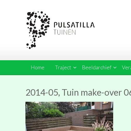
Ga
naar
de
inhoud
Home
Traject
Beeldarchief
Ver
2014-05, Tuin make-over 0