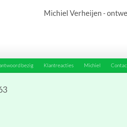
Michiel Verheijen - ontw
antwoord bezig
Klantreacties
Michiel
Contact
63