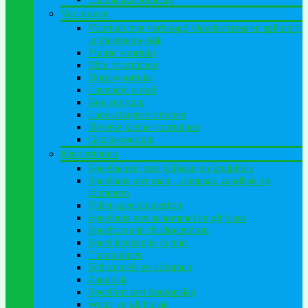
Voortuinen
Voortuin met verhoogd vlonderterras en splitoprit
in bloemenweide
Prairie voortuin
Mini voortuinen
Dorpsvoortuin
Lavendel cirkel
Bos voortuin
Landschapsvoortuinen
Diverse kleine voortuinen
Gezinsvoortuin
Kindertuinen
Speelheuvel met glijbaan en kruipbuis
Speelhuis met raam, klimpaal, zandbak en
klimtoren
Pallet speeltimmerfort
Speelhuis met schommel en glijbaan
Speeltoren in rhododendron
Speel keukentje in tuin
Trampolines
Schommels en klimmen
Zandbak
Speelfort met houtopslag
Water en glijhuisje