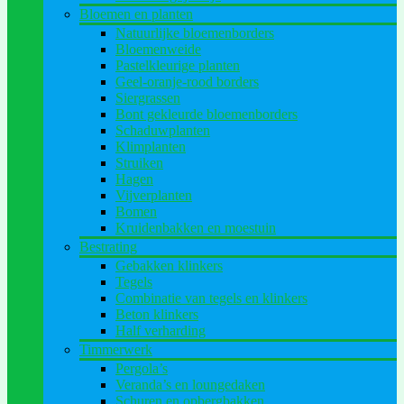
Bloemen en planten
Natuurlijke bloemenborders
Bloemenweide
Pastelkleurige planten
Geel-oranje-rood borders
Siergrassen
Bont gekleurde bloemenborders
Schaduwplanten
Klimplanten
Struiken
Hagen
Vijverplanten
Bomen
Kruidenbakken en moestuin
Bestrating
Gebakken klinkers
Tegels
Combinatie van tegels en klinkers
Beton klinkers
Half verharding
Timmerwerk
Pergola’s
Veranda’s en loungedaken
Schuren en opbergbakken