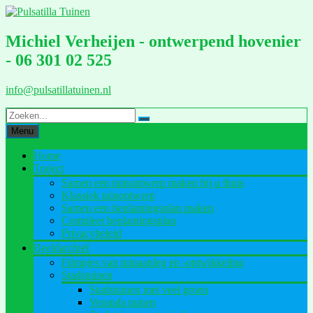
Ga
naar
de
Michiel Verheijen - ontwerpend hovenier
inhoud
- 06 301 02 525
info@pulsatillatuinen.nl
Menu
Home
Traject
Samen een tuinontwerp maken bij u thuis
Klassiek tuinontwerp
Samen een beplantingsplan maken
Compleet beplantingsplan
Privacybeleid
Beeldarchief
Filmpjes van tuinaanleg en -ontwikkeling
Stadstuinen
Stadstuinen met veel groen
Veranda tuinen