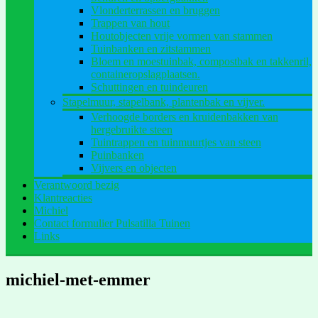
Vlonderterrassen en bruggen
Trappen van hout
Houtobjecten vrije vormen van stammen
Tuinbanken en zitstammen
Bloem en moestuinbak, compostbak en takkenril,
containeropslagplaatsen.
Schuttingen en tuindeuren
Stapelmuur, stapelbank, plantenbak en vijver.
Verhoogde borders en kruidenbakken van
hergebruikte steen
Tuintrappen en tuinmuurtjes van steen
Puinbanken
Vijvers en objecten
Verantwoord bezig
Klantreacties
Michiel
Contact formulier Pulsatilla Tuinen
Links
michiel-met-emmer