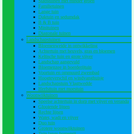
Stadstuinen met minder groen
Familietuinen
Lange tuin
Daktuin en sedumdak
B & B tuin
Minituinen
Diagonale tuinen
Landschapstuinen
Bloemenweide in ontwikkeling
Achtertuin met heuvels, gras en bloemen
Keltische tuin en grote vijver
Landschap aangevuld
Bloemenzee in boerderijtuin
Voortuin en ommuurd zwembad
Hoogteverschil en windvanghuisje
Landschapstuin Vlagtwedde
Herfsttuin met moestuin
Woonwijktuinen
Speelse achtertuin in dorp met vijver en veranda
Glooiende lijnen
Rechte lijnen
Water, wadi en vijver
Duo tuin
Grotere woonwijktuinen
Tuin langs bomenrij