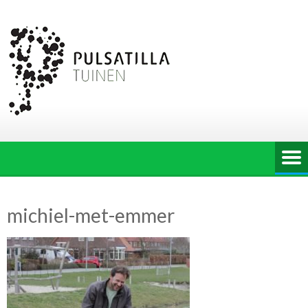
Ga
naar
de
inhoud
michiel-met-emmer