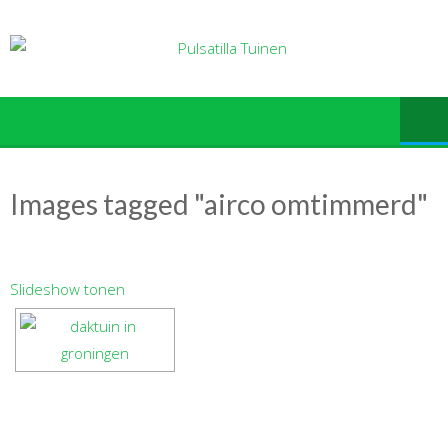
Ga
naar
de
inhoud
Images tagged "airco omtimmerd"
Slideshow tonen