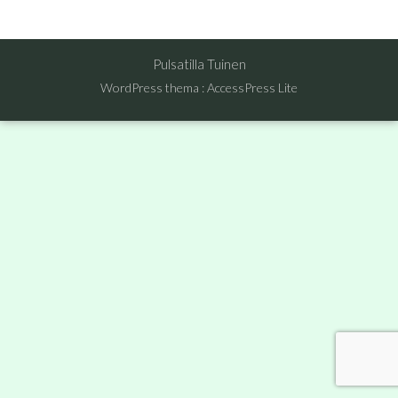
Pulsatilla Tuinen
WordPress thema
:
AccessPress Lite