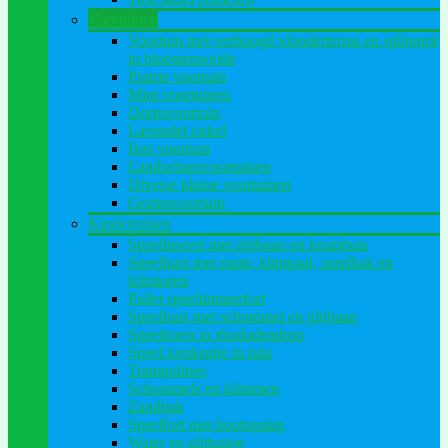
Voortuinen
Voortuin met verhoogd vlonderterras en splitoprit
in bloemenweide
Prairie voortuin
Mini voortuinen
Dorpsvoortuin
Lavendel cirkel
Bos voortuin
Landschapsvoortuinen
Diverse kleine voortuinen
Gezinsvoortuin
Kindertuinen
Speelheuvel met glijbaan en kruipbuis
Speelhuis met raam, klimpaal, zandbak en
klimtoren
Pallet speeltimmerfort
Speelhuis met schommel en glijbaan
Speeltoren in rhododendron
Speel keukentje in tuin
Trampolines
Schommels en klimmen
Zandbak
Speelfort met houtopslag
Water en glijhuisje