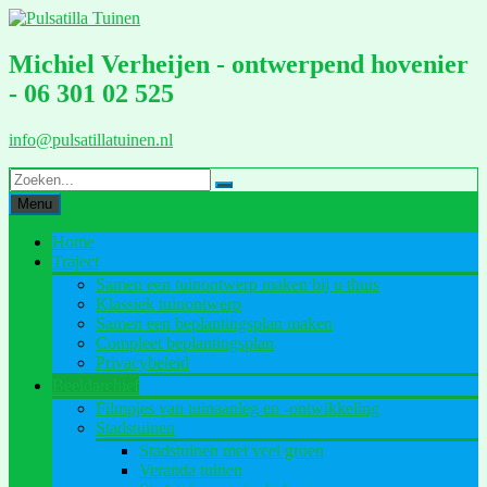
Ga
naar
de
Michiel Verheijen - ontwerpend hovenier
inhoud
- 06 301 02 525
info@pulsatillatuinen.nl
Menu
Home
Traject
Samen een tuinontwerp maken bij u thuis
Klassiek tuinontwerp
Samen een beplantingsplan maken
Compleet beplantingsplan
Privacybeleid
Beeldarchief
Filmpjes van tuinaanleg en -ontwikkeling
Stadstuinen
Stadstuinen met veel groen
Veranda tuinen