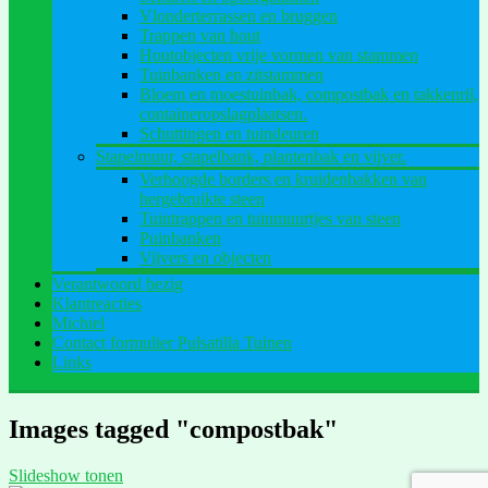
Vlonderterrassen en bruggen
Trappen van hout
Houtobjecten vrije vormen van stammen
Tuinbanken en zitstammen
Bloem en moestuinbak, compostbak en takkenril,
containeropslagplaatsen.
Schuttingen en tuindeuren
Stapelmuur, stapelbank, plantenbak en vijver.
Verhoogde borders en kruidenbakken van
hergebruikte steen
Tuintrappen en tuinmuurtjes van steen
Puinbanken
Vijvers en objecten
Verantwoord bezig
Klantreacties
Michiel
Contact formulier Pulsatilla Tuinen
Links
Images tagged "compostbak"
Slideshow tonen