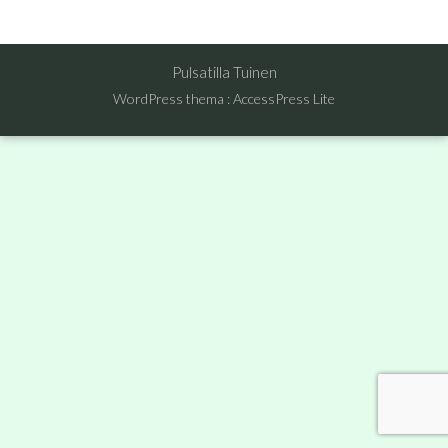
Pulsatilla Tuinen
WordPress thema
:
AccessPress Lite