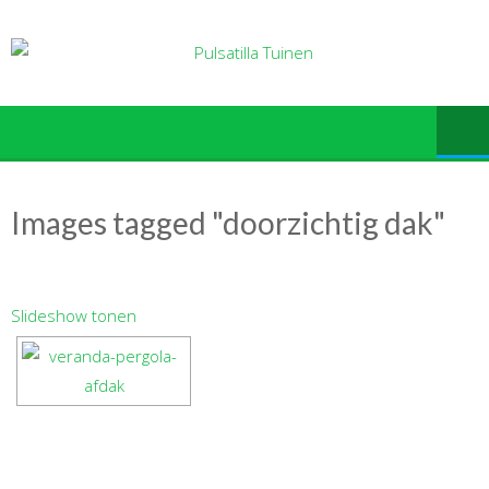
Ga
naar
de
inhoud
Images tagged "doorzichtig dak"
Slideshow tonen