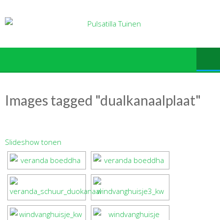
Ga
naar
de
inhoud
Images tagged "dualkanaalplaat"
Slideshow tonen