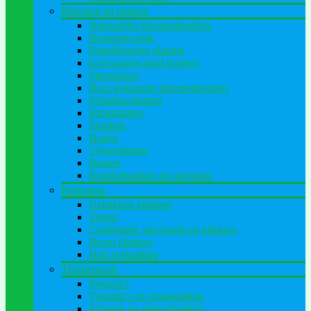
Bloemen en planten
Natuurlijke bloemenborders
Bloemenweide
Pastelkleurige planten
Geel-oranje-rood borders
Siergrassen
Bont gekleurde bloemenborders
Schaduwplanten
Klimplanten
Struiken
Hagen
Vijverplanten
Bomen
Kruidenbakken en moestuin
Bestrating
Gebakken klinkers
Tegels
Combinatie van tegels en klinkers
Beton klinkers
Half verharding
Timmerwerk
Pergola’s
Veranda’s en loungedaken
Schuren en opbergbakken