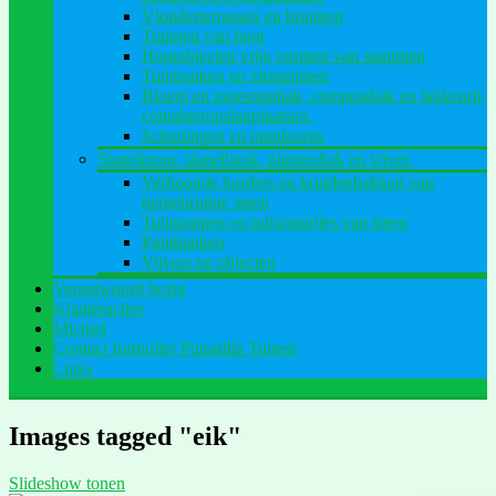
Vlonderterrassen en bruggen
Trappen van hout
Houtobjecten vrije vormen van stammen
Tuinbanken en zitstammen
Bloem en moestuinbak, compostbak en takkenril,
containeropslagplaatsen.
Schuttingen en tuindeuren
Stapelmuur, stapelbank, plantenbak en vijver.
Verhoogde borders en kruidenbakken van
hergebruikte steen
Tuintrappen en tuinmuurtjes van steen
Puinbanken
Vijvers en objecten
Verantwoord bezig
Klantreacties
Michiel
Contact formulier Pulsatilla Tuinen
Links
Images tagged "eik"
Slideshow tonen