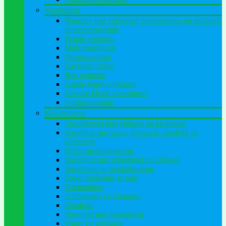
Voortuinen
Voortuin met verhoogd vlonderterras en splitoprit
in bloemenweide
Prairie voortuin
Mini voortuinen
Dorpsvoortuin
Lavendel cirkel
Bos voortuin
Landschapsvoortuinen
Diverse kleine voortuinen
Gezinsvoortuin
Kindertuinen
Speelheuvel met glijbaan en kruipbuis
Speelhuis met raam, klimpaal, zandbak en
klimtoren
Pallet speeltimmerfort
Speelhuis met schommel en glijbaan
Speeltoren in rhododendron
Speel keukentje in tuin
Trampolines
Schommels en klimmen
Zandbak
Speelfort met houtopslag
Water en glijhuisje