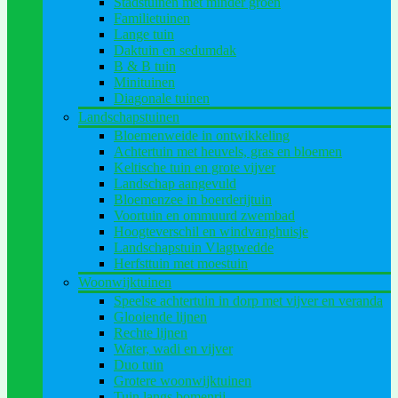
Stadstuinen met minder groen
Familietuinen
Lange tuin
Daktuin en sedumdak
B & B tuin
Minituinen
Diagonale tuinen
Landschapstuinen
Bloemenweide in ontwikkeling
Achtertuin met heuvels, gras en bloemen
Keltische tuin en grote vijver
Landschap aangevuld
Bloemenzee in boerderijtuin
Voortuin en ommuurd zwembad
Hoogteverschil en windvanghuisje
Landschapstuin Vlagtwedde
Herfsttuin met moestuin
Woonwijktuinen
Speelse achtertuin in dorp met vijver en veranda
Glooiende lijnen
Rechte lijnen
Water, wadi en vijver
Duo tuin
Grotere woonwijktuinen
Tuin langs bomenrij