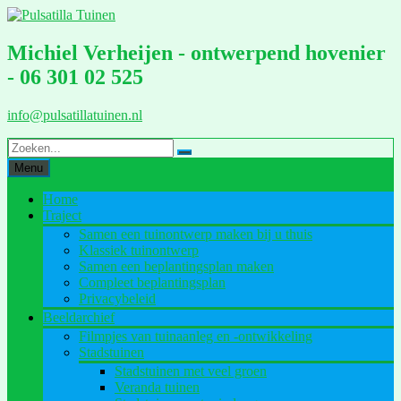
Ga
naar
de
Michiel Verheijen - ontwerpend hovenier
inhoud
- 06 301 02 525
info@pulsatillatuinen.nl
Menu
Home
Traject
Samen een tuinontwerp maken bij u thuis
Klassiek tuinontwerp
Samen een beplantingsplan maken
Compleet beplantingsplan
Privacybeleid
Beeldarchief
Filmpjes van tuinaanleg en -ontwikkeling
Stadstuinen
Stadstuinen met veel groen
Veranda tuinen