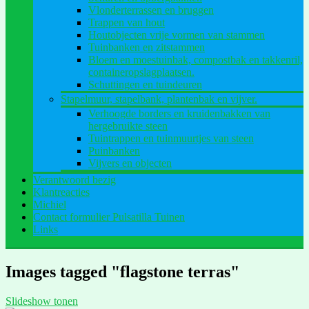
Vlonderterrassen en bruggen
Trappen van hout
Houtobjecten vrije vormen van stammen
Tuinbanken en zitstammen
Bloem en moestuinbak, compostbak en takkenril,
containeropslagplaatsen.
Schuttingen en tuindeuren
Stapelmuur, stapelbank, plantenbak en vijver.
Verhoogde borders en kruidenbakken van
hergebruikte steen
Tuintrappen en tuinmuurtjes van steen
Puinbanken
Vijvers en objecten
Verantwoord bezig
Klantreacties
Michiel
Contact formulier Pulsatilla Tuinen
Links
Images tagged "flagstone terras"
Slideshow tonen