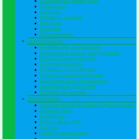
Stadstuinen met minder groen
Familietuinen
Lange tuin
Daktuin en sedumdak
B & B tuin
Minituinen
Diagonale tuinen
Landschapstuinen
Bloemenweide in ontwikkeling
Achtertuin met heuvels, gras en bloemen
Keltische tuin en grote vijver
Landschap aangevuld
Bloemenzee in boerderijtuin
Voortuin en ommuurd zwembad
Hoogteverschil en windvanghuisje
Landschapstuin Vlagtwedde
Herfsttuin met moestuin
Woonwijktuinen
Speelse achtertuin in dorp met vijver en veranda
Glooiende lijnen
Rechte lijnen
Water, wadi en vijver
Duo tuin
Grotere woonwijktuinen
Tuin langs bomenrij