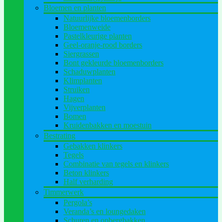
Bloemen en planten
Natuurlijke bloemenborders
Bloemenweide
Pastelkleurige planten
Geel-oranje-rood borders
Siergrassen
Bont gekleurde bloemenborders
Schaduwplanten
Klimplanten
Struiken
Hagen
Vijverplanten
Bomen
Kruidenbakken en moestuin
Bestrating
Gebakken klinkers
Tegels
Combinatie van tegels en klinkers
Beton klinkers
Half verharding
Timmerwerk
Pergola’s
Veranda’s en loungedaken
Schuren en opbergbakken