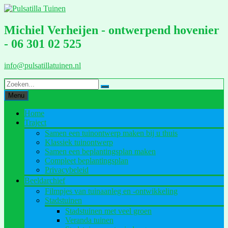
Ga
naar
de
Michiel Verheijen - ontwerpend hovenier
inhoud
- 06 301 02 525
info@pulsatillatuinen.nl
Menu
Home
Traject
Samen een tuinontwerp maken bij u thuis
Klassiek tuinontwerp
Samen een beplantingsplan maken
Compleet beplantingsplan
Privacybeleid
Beeldarchief
Filmpjes van tuinaanleg en -ontwikkeling
Stadstuinen
Stadstuinen met veel groen
Veranda tuinen