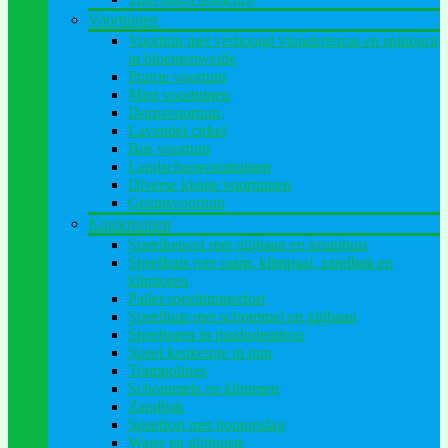
Voortuinen
Voortuin met verhoogd vlonderterras en splitoprit
in bloemenweide
Prairie voortuin
Mini voortuinen
Dorpsvoortuin
Lavendel cirkel
Bos voortuin
Landschapsvoortuinen
Diverse kleine voortuinen
Gezinsvoortuin
Kindertuinen
Speelheuvel met glijbaan en kruipbuis
Speelhuis met raam, klimpaal, zandbak en
klimtoren
Pallet speeltimmerfort
Speelhuis met schommel en glijbaan
Speeltoren in rhododendron
Speel keukentje in tuin
Trampolines
Schommels en klimmen
Zandbak
Speelfort met houtopslag
Water en glijhuisje