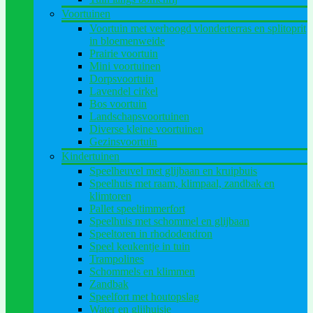
Voortuinen
Voortuin met verhoogd vlonderterras en splitoprit
in bloemenweide
Prairie voortuin
Mini voortuinen
Dorpsvoortuin
Lavendel cirkel
Bos voortuin
Landschapsvoortuinen
Diverse kleine voortuinen
Gezinsvoortuin
Kindertuinen
Speelheuvel met glijbaan en kruipbuis
Speelhuis met raam, klimpaal, zandbak en
klimtoren
Pallet speeltimmerfort
Speelhuis met schommel en glijbaan
Speeltoren in rhododendron
Speel keukentje in tuin
Trampolines
Schommels en klimmen
Zandbak
Speelfort met houtopslag
Water en glijhuisje