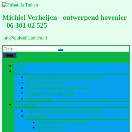
Ga
naar
de
Michiel Verheijen - ontwerpend hovenier
inhoud
- 06 301 02 525
info@pulsatillatuinen.nl
Menu
Home
Traject
Samen een tuinontwerp maken bij u thuis
Klassiek tuinontwerp
Samen een beplantingsplan maken
Compleet beplantingsplan
Privacybeleid
Beeldarchief
Filmpjes van tuinaanleg en -ontwikkeling
Stadstuinen
Stadstuinen met veel groen
Veranda tuinen