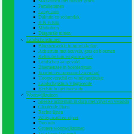
Stadstuinen met minder groen
Familietuinen
Lange tuin
Daktuin en sedumdak
B & B tuin
Minituinen
Diagonale tuinen
Landschapstuinen
Bloemenweide in ontwikkeling
Achtertuin met heuvels, gras en bloemen
Keltische tuin en grote vijver
Landschap aangevuld
Bloemenzee in boerderijtuin
Voortuin en ommuurd zwembad
Hoogteverschil en windvanghuisje
Landschapstuin Vlagtwedde
Herfsttuin met moestuin
Woonwijktuinen
Speelse achtertuin in dorp met vijver en veranda
Glooiende lijnen
Rechte lijnen
Water, wadi en vijver
Duo tuin
Grotere woonwijktuinen
Tuin langs bomenrij