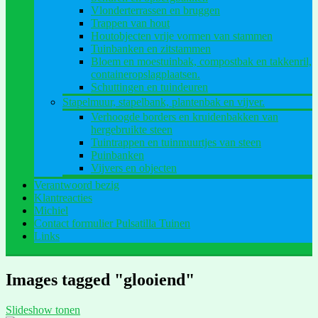
Vlonderterrassen en bruggen
Trappen van hout
Houtobjecten vrije vormen van stammen
Tuinbanken en zitstammen
Bloem en moestuinbak, compostbak en takkenril,
containeropslagplaatsen.
Schuttingen en tuindeuren
Stapelmuur, stapelbank, plantenbak en vijver.
Verhoogde borders en kruidenbakken van
hergebruikte steen
Tuintrappen en tuinmuurtjes van steen
Puinbanken
Vijvers en objecten
Verantwoord bezig
Klantreacties
Michiel
Contact formulier Pulsatilla Tuinen
Links
Images tagged "glooiend"
Slideshow tonen