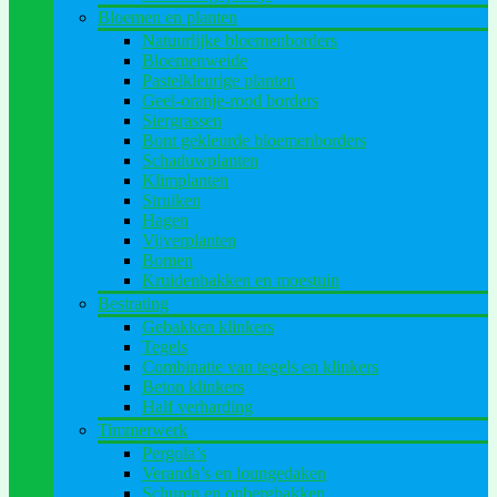
Bloemen en planten
Natuurlijke bloemenborders
Bloemenweide
Pastelkleurige planten
Geel-oranje-rood borders
Siergrassen
Bont gekleurde bloemenborders
Schaduwplanten
Klimplanten
Struiken
Hagen
Vijverplanten
Bomen
Kruidenbakken en moestuin
Bestrating
Gebakken klinkers
Tegels
Combinatie van tegels en klinkers
Beton klinkers
Half verharding
Timmerwerk
Pergola’s
Veranda’s en loungedaken
Schuren en opbergbakken