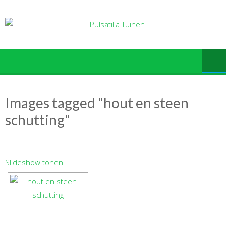
Ga
naar
de
inhoud
Images tagged "hout en steen
schutting"
Slideshow tonen