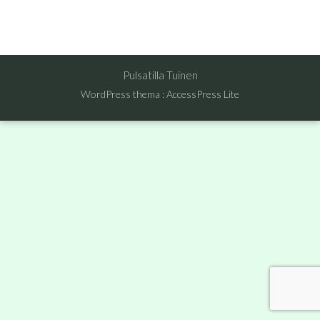
Pulsatilla Tuinen
WordPress thema
:
AccessPress Lite