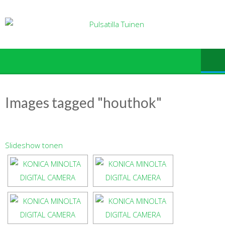
Ga
naar
de
inhoud
Images tagged "houthok"
Slideshow tonen