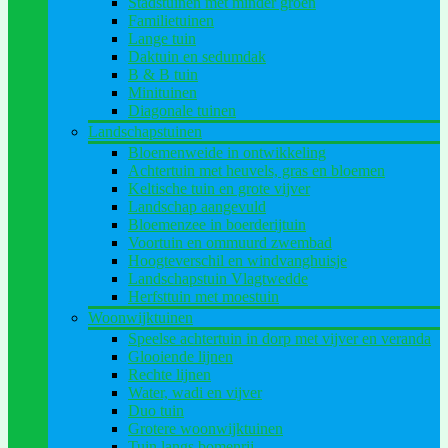
Stadstuinen met minder groen
Familietuinen
Lange tuin
Daktuin en sedumdak
B & B tuin
Minituinen
Diagonale tuinen
Landschapstuinen
Bloemenweide in ontwikkeling
Achtertuin met heuvels, gras en bloemen
Keltische tuin en grote vijver
Landschap aangevuld
Bloemenzee in boerderijtuin
Voortuin en ommuurd zwembad
Hoogteverschil en windvanghuisje
Landschapstuin Vlagtwedde
Herfsttuin met moestuin
Woonwijktuinen
Speelse achtertuin in dorp met vijver en veranda
Glooiende lijnen
Rechte lijnen
Water, wadi en vijver
Duo tuin
Grotere woonwijktuinen
Tuin langs bomenrij