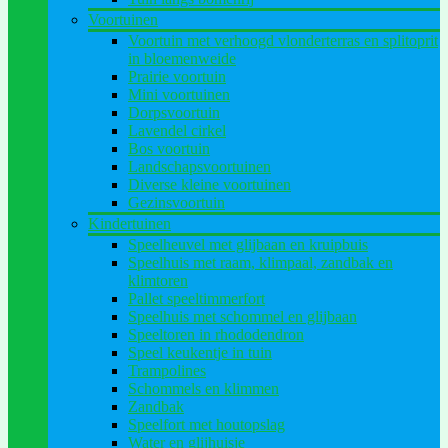
Voortuinen
Voortuin met verhoogd vlonderterras en splitoprit
in bloemenweide
Prairie voortuin
Mini voortuinen
Dorpsvoortuin
Lavendel cirkel
Bos voortuin
Landschapsvoortuinen
Diverse kleine voortuinen
Gezinsvoortuin
Kindertuinen
Speelheuvel met glijbaan en kruipbuis
Speelhuis met raam, klimpaal, zandbak en
klimtoren
Pallet speeltimmerfort
Speelhuis met schommel en glijbaan
Speeltoren in rhododendron
Speel keukentje in tuin
Trampolines
Schommels en klimmen
Zandbak
Speelfort met houtopslag
Water en glijhuisje