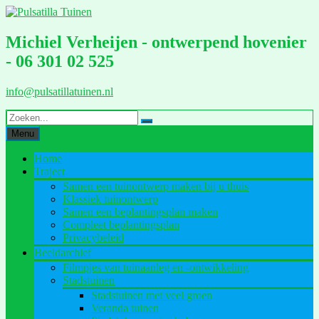
Ga
naar
de
Michiel Verheijen - ontwerpend hovenier
inhoud
- 06 301 02 525
info@pulsatillatuinen.nl
Menu
Home
Traject
Samen een tuinontwerp maken bij u thuis
Klassiek tuinontwerp
Samen een beplantingsplan maken
Compleet beplantingsplan
Privacybeleid
Beeldarchief
Filmpjes van tuinaanleg en -ontwikkeling
Stadstuinen
Stadstuinen met veel groen
Veranda tuinen