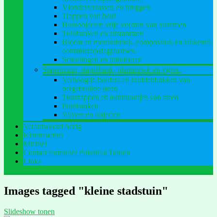
Vlonderterrassen en bruggen
Trappen van hout
Houtobjecten vrije vormen van stammen
Tuinbanken en zitstammen
Bloem en moestuinbak, compostbak en takkenril,
containeropslagplaatsen.
Schuttingen en tuindeuren
Stapelmuur, stapelbank, plantenbak en vijver.
Verhoogde borders en kruidenbakken van
hergebruikte steen
Tuintrappen en tuinmuurtjes van steen
Puinbanken
Vijvers en objecten
Verantwoord bezig
Klantreacties
Michiel
Contact formulier Pulsatilla Tuinen
Links
Images tagged "kleine stadstuin"
Slideshow tonen