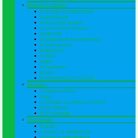
Bloemen en planten
Natuurlijke bloemenborders
Bloemenweide
Pastelkleurige planten
Geel-oranje-rood borders
Siergrassen
Bont gekleurde bloemenborders
Schaduwplanten
Klimplanten
Struiken
Hagen
Vijverplanten
Bomen
Kruidenbakken en moestuin
Bestrating
Gebakken klinkers
Tegels
Combinatie van tegels en klinkers
Beton klinkers
Half verharding
Timmerwerk
Pergola’s
Veranda’s en loungedaken
Schuren en opbergbakken