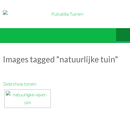
Ga
naar
de
inhoud
Images tagged "natuurlijke tuin"
Slideshow tonen