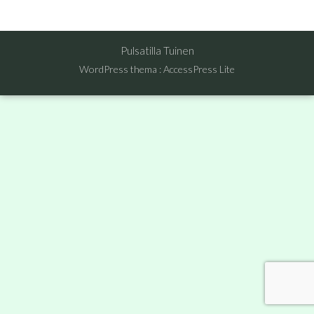
Pulsatilla Tuinen
WordPress thema
:
AccessPress Lite