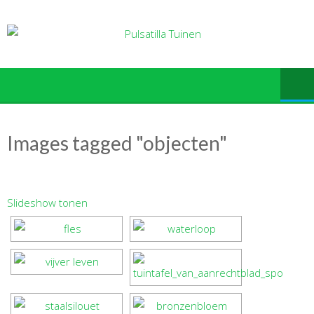
Ga
naar
de
inhoud
Images tagged "objecten"
Slideshow tonen