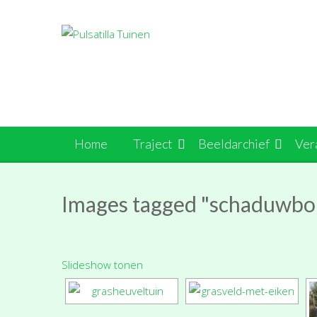
Ga
naar
de
inhoud
Home
Traject
Beeldarchief
Ver
Images tagged "schaduwbo
Slideshow tonen