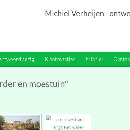
Michiel Verheijen - ontw
antwoord bezig
Klantreacties
Michiel
Contact
rder en moestuin"