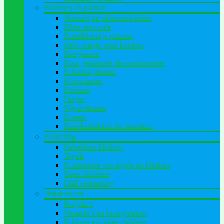
Bloemen en planten
Natuurlijke bloemenborders
Bloemenweide
Pastelkleurige planten
Geel-oranje-rood borders
Siergrassen
Bont gekleurde bloemenborders
Schaduwplanten
Klimplanten
Struiken
Hagen
Vijverplanten
Bomen
Kruidenbakken en moestuin
Bestrating
Gebakken klinkers
Tegels
Combinatie van tegels en klinkers
Beton klinkers
Half verharding
Timmerwerk
Pergola’s
Veranda’s en loungedaken
Schuren en opbergbakken