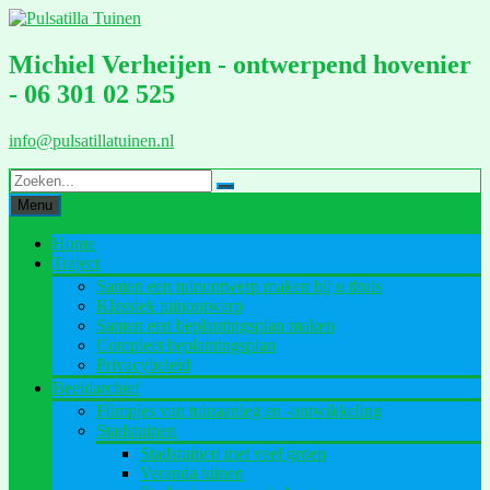
Ga
naar
de
Michiel Verheijen - ontwerpend hovenier
inhoud
- 06 301 02 525
info@pulsatillatuinen.nl
Menu
Home
Traject
Samen een tuinontwerp maken bij u thuis
Klassiek tuinontwerp
Samen een beplantingsplan maken
Compleet beplantingsplan
Privacybeleid
Beeldarchief
Filmpjes van tuinaanleg en -ontwikkeling
Stadstuinen
Stadstuinen met veel groen
Veranda tuinen