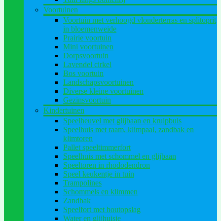
Voortuinen
Voortuin met verhoogd vlonderterras en splitoprit
in bloemenweide
Prairie voortuin
Mini voortuinen
Dorpsvoortuin
Lavendel cirkel
Bos voortuin
Landschapsvoortuinen
Diverse kleine voortuinen
Gezinsvoortuin
Kindertuinen
Speelheuvel met glijbaan en kruipbuis
Speelhuis met raam, klimpaal, zandbak en
klimtoren
Pallet speeltimmerfort
Speelhuis met schommel en glijbaan
Speeltoren in rhododendron
Speel keukentje in tuin
Trampolines
Schommels en klimmen
Zandbak
Speelfort met houtopslag
Water en glijhuisje