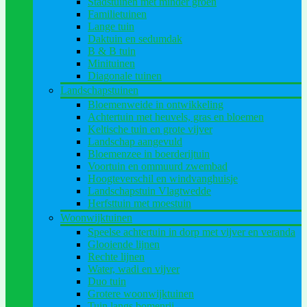
Stadstuinen met minder groen
Familietuinen
Lange tuin
Daktuin en sedumdak
B & B tuin
Minituinen
Diagonale tuinen
Landschapstuinen
Bloemenweide in ontwikkeling
Achtertuin met heuvels, gras en bloemen
Keltische tuin en grote vijver
Landschap aangevuld
Bloemenzee in boerderijtuin
Voortuin en ommuurd zwembad
Hoogteverschil en windvanghuisje
Landschapstuin Vlagtwedde
Herfsttuin met moestuin
Woonwijktuinen
Speelse achtertuin in dorp met vijver en veranda
Glooiende lijnen
Rechte lijnen
Water, wadi en vijver
Duo tuin
Grotere woonwijktuinen
Tuin langs bomenrij