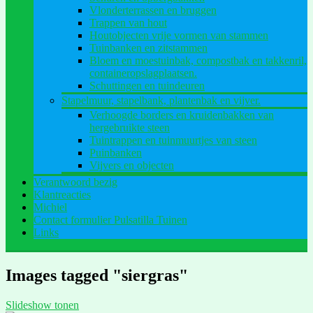
Vlonderterrassen en bruggen
Trappen van hout
Houtobjecten vrije vormen van stammen
Tuinbanken en zitstammen
Bloem en moestuinbak, compostbak en takkenril,
containeropslagplaatsen.
Schuttingen en tuindeuren
Stapelmuur, stapelbank, plantenbak en vijver.
Verhoogde borders en kruidenbakken van
hergebruikte steen
Tuintrappen en tuinmuurtjes van steen
Puinbanken
Vijvers en objecten
Verantwoord bezig
Klantreacties
Michiel
Contact formulier Pulsatilla Tuinen
Links
Images tagged "siergras"
Slideshow tonen