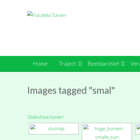
Ga
naar
de
inhoud
Home
Traject
Beeldarchief
Ver
Images tagged "smal"
Slideshow tonen