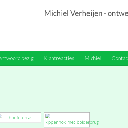
Michiel Verheijen - ontw
antwoord bezig
Klantreacties
Michiel
Contact