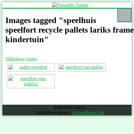
Ga
naar
de
Images tagged "speelhuis
inhoud
speelfort recycle pallets lariks frame
kindertuin"
Slideshow tonen
Pulsatilla Tuinen
WordPress thema
:
AccessPress Lite