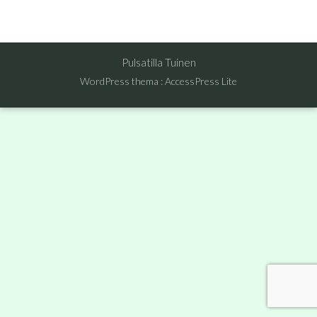
Pulsatilla Tuinen
WordPress thema
:
AccessPress Lite