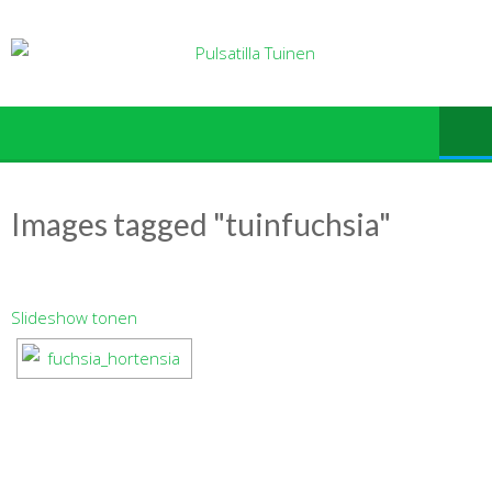
Ga
naar
de
inhoud
Images tagged "tuinfuchsia"
Slideshow tonen