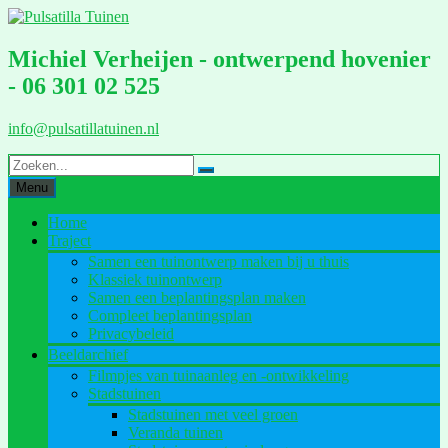
Ga
naar
de
Michiel Verheijen - ontwerpend hovenier
inhoud
- 06 301 02 525
info@pulsatillatuinen.nl
Menu
Home
Traject
Samen een tuinontwerp maken bij u thuis
Klassiek tuinontwerp
Samen een beplantingsplan maken
Compleet beplantingsplan
Privacybeleid
Beeldarchief
Filmpjes van tuinaanleg en -ontwikkeling
Stadstuinen
Stadstuinen met veel groen
Veranda tuinen