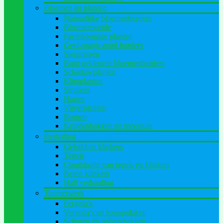
Bloemen en planten
Natuurlijke bloemenborders
Bloemenweide
Pastelkleurige planten
Geel-oranje-rood borders
Siergrassen
Bont gekleurde bloemenborders
Schaduwplanten
Klimplanten
Struiken
Hagen
Vijverplanten
Bomen
Kruidenbakken en moestuin
Bestrating
Gebakken klinkers
Tegels
Combinatie van tegels en klinkers
Beton klinkers
Half verharding
Timmerwerk
Pergola’s
Veranda’s en loungedaken
Schuren en opbergbakken