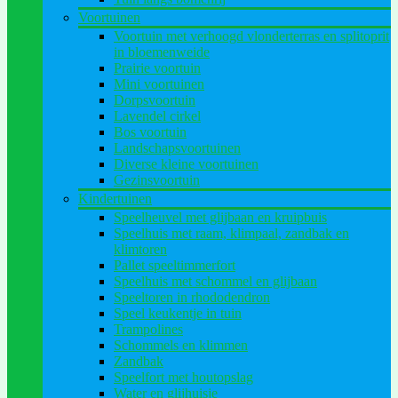
Voortuinen
Voortuin met verhoogd vlonderterras en splitoprit
in bloemenweide
Prairie voortuin
Mini voortuinen
Dorpsvoortuin
Lavendel cirkel
Bos voortuin
Landschapsvoortuinen
Diverse kleine voortuinen
Gezinsvoortuin
Kindertuinen
Speelheuvel met glijbaan en kruipbuis
Speelhuis met raam, klimpaal, zandbak en
klimtoren
Pallet speeltimmerfort
Speelhuis met schommel en glijbaan
Speeltoren in rhododendron
Speel keukentje in tuin
Trampolines
Schommels en klimmen
Zandbak
Speelfort met houtopslag
Water en glijhuisje