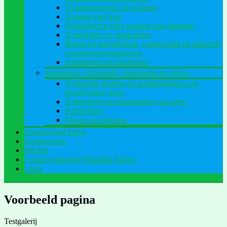
Vlonderterrassen en bruggen
Trappen van hout
Houtobjecten vrije vormen van stammen
Tuinbanken en zitstammen
Bloem en moestuinbak, compostbak en takkenril,
containeropslagplaatsen.
Schuttingen en tuindeuren
Stapelmuur, stapelbank, plantenbak en vijver.
Verhoogde borders en kruidenbakken van
hergebruikte steen
Tuintrappen en tuinmuurtjes van steen
Puinbanken
Vijvers en objecten
Verantwoord bezig
Klantreacties
Michiel
Contact formulier Pulsatilla Tuinen
Links
Voorbeeld pagina
Testgalerij