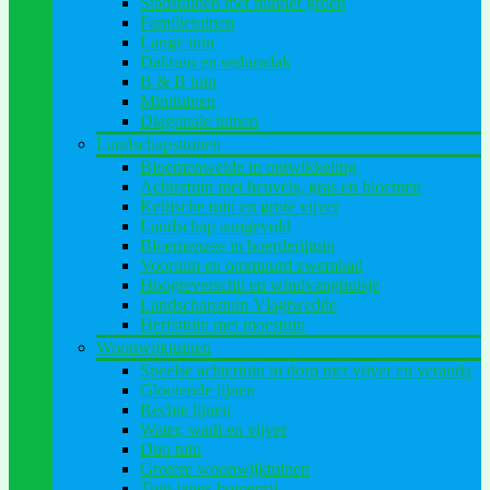
Stadstuinen met minder groen
Familietuinen
Lange tuin
Daktuin en sedumdak
B & B tuin
Minituinen
Diagonale tuinen
Landschapstuinen
Bloemenweide in ontwikkeling
Achtertuin met heuvels, gras en bloemen
Keltische tuin en grote vijver
Landschap aangevuld
Bloemenzee in boerderijtuin
Voortuin en ommuurd zwembad
Hoogteverschil en windvanghuisje
Landschapstuin Vlagtwedde
Herfsttuin met moestuin
Woonwijktuinen
Speelse achtertuin in dorp met vijver en veranda
Glooiende lijnen
Rechte lijnen
Water, wadi en vijver
Duo tuin
Grotere woonwijktuinen
Tuin langs bomenrij