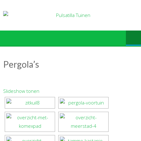
Ga
naar
de
inhoud
Pergola’s
Slideshow tonen