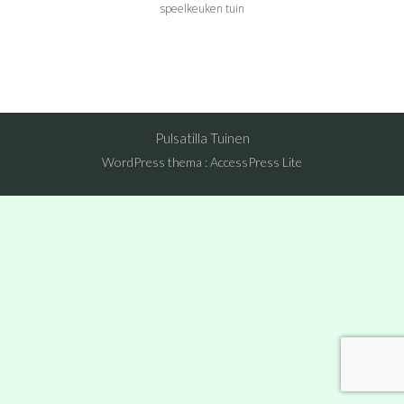
speelkeuken tuin
Pulsatilla Tuinen
WordPress thema
:
AccessPress Lite