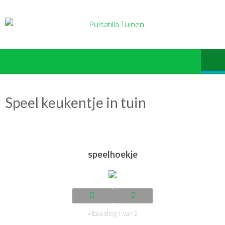
Ga
naar
de
inhoud
Speel keukentje in tuin
speelhoekje
Afbeelding 1 van 2