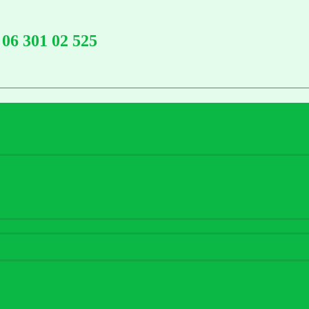
 06 301 02 525