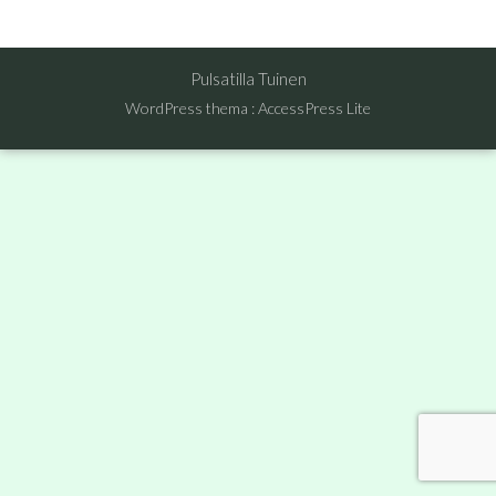
Pulsatilla Tuinen
WordPress thema
:
AccessPress Lite