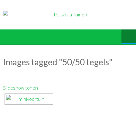
Ga
naar
de
inhoud
Images tagged "50/50 tegels"
Slideshow tonen