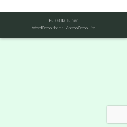
Pulsatilla Tuinen
WordPress thema
:
AccessPress Lite