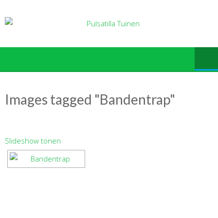
Ga
naar
de
inhoud
Images tagged "Bandentrap"
Slideshow tonen