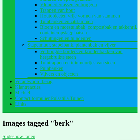
Vlonderterrassen en bruggen
Trappen van hout
Houtobjecten vrije vormen van stammen
Tuinbanken en zitstammen
Bloem en moestuinbak, compostbak en takkenril,
containeropslagplaatsen.
Schuttingen en tuindeuren
Stapelmuur, stapelbank, plantenbak en vijver.
Verhoogde borders en kruidenbakken van
hergebruikte steen
Tuintrappen en tuinmuurtjes van steen
Puinbanken
Vijvers en objecten
Verantwoord bezig
Klantreacties
Michiel
Contact formulier Pulsatilla Tuinen
Links
Images tagged "berk"
Slideshow tonen