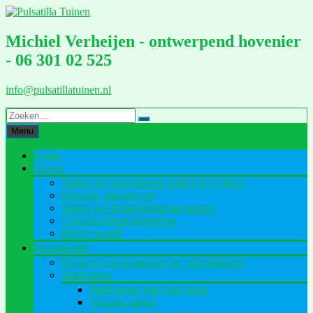
Ga
naar
de
Michiel Verheijen - ontwerpend hovenier
inhoud
- 06 301 02 525
info@pulsatillatuinen.nl
Menu
Home
Traject
Samen een tuinontwerp maken bij u thuis
Klassiek tuinontwerp
Samen een beplantingsplan maken
Compleet beplantingsplan
Privacybeleid
Beeldarchief
Filmpjes van tuinaanleg en -ontwikkeling
Stadstuinen
Stadstuinen met veel groen
Veranda tuinen