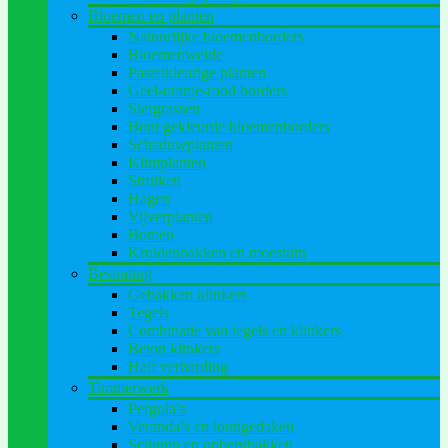
Bloemen en planten
Natuurlijke bloemenborders
Bloemenweide
Pastelkleurige planten
Geel-oranje-rood borders
Siergrassen
Bont gekleurde bloemenborders
Schaduwplanten
Klimplanten
Struiken
Hagen
Vijverplanten
Bomen
Kruidenbakken en moestuin
Bestrating
Gebakken klinkers
Tegels
Combinatie van tegels en klinkers
Beton klinkers
Half verharding
Timmerwerk
Pergola’s
Veranda’s en loungedaken
Schuren en opbergbakken