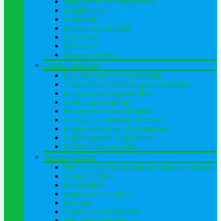
Stadstuinen met minder groen
Familietuinen
Lange tuin
Daktuin en sedumdak
B & B tuin
Minituinen
Diagonale tuinen
Landschapstuinen
Bloemenweide in ontwikkeling
Achtertuin met heuvels, gras en bloemen
Keltische tuin en grote vijver
Landschap aangevuld
Bloemenzee in boerderijtuin
Voortuin en ommuurd zwembad
Hoogteverschil en windvanghuisje
Landschapstuin Vlagtwedde
Herfsttuin met moestuin
Woonwijktuinen
Speelse achtertuin in dorp met vijver en veranda
Glooiende lijnen
Rechte lijnen
Water, wadi en vijver
Duo tuin
Grotere woonwijktuinen
Tuin langs bomenrij