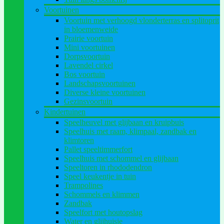
Voortuinen
Voortuin met verhoogd vlonderterras en splitoprit
in bloemenweide
Prairie voortuin
Mini voortuinen
Dorpsvoortuin
Lavendel cirkel
Bos voortuin
Landschapsvoortuinen
Diverse kleine voortuinen
Gezinsvoortuin
Kindertuinen
Speelheuvel met glijbaan en kruipbuis
Speelhuis met raam, klimpaal, zandbak en
klimtoren
Pallet speeltimmerfort
Speelhuis met schommel en glijbaan
Speeltoren in rhododendron
Speel keukentje in tuin
Trampolines
Schommels en klimmen
Zandbak
Speelfort met houtopslag
Water en glijhuisje