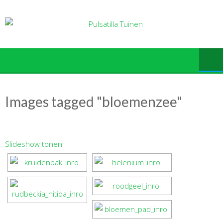
Ga
naar
de
inhoud
Images tagged "bloemenzee"
Slideshow tonen