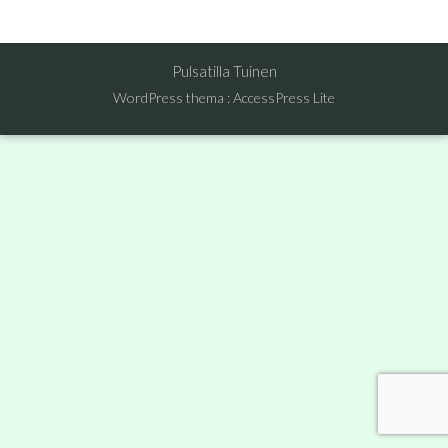
Pulsatilla Tuinen
WordPress thema
:
AccessPress Lite