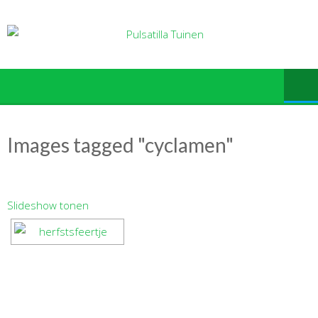
Ga
naar
de
inhoud
Images tagged "cyclamen"
Slideshow tonen