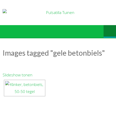
Ga
naar
de
inhoud
Images tagged "gele betonbiels"
Slideshow tonen