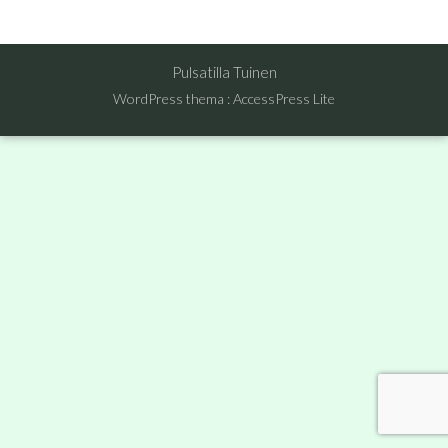
Pulsatilla Tuinen
WordPress thema
:
AccessPress Lite