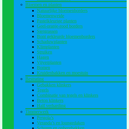
Bloemen en planten
Natuurlijke bloemenborders
Bloemenweide
Pastelkleurige planten
Geel-oranje-rood borders
Siergrassen
Bont gekleurde bloemenborders
Schaduwplanten
Klimplanten
Struiken
Hagen
Vijverplanten
Bomen
Kruidenbakken en moestuin
Bestrating
Gebakken klinkers
Tegels
Combinatie van tegels en klinkers
Beton klinkers
Half verharding
Timmerwerk
Pergola’s
Veranda’s en loungedaken
Schuren en opbergbakken