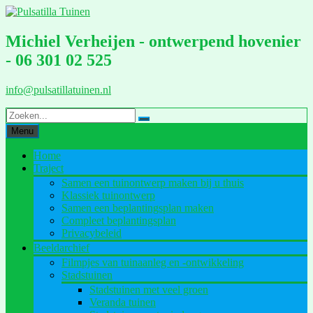
Ga
naar
de
Michiel Verheijen - ontwerpend hovenier
inhoud
- 06 301 02 525
info@pulsatillatuinen.nl
Menu
Home
Traject
Samen een tuinontwerp maken bij u thuis
Klassiek tuinontwerp
Samen een beplantingsplan maken
Compleet beplantingsplan
Privacybeleid
Beeldarchief
Filmpjes van tuinaanleg en -ontwikkeling
Stadstuinen
Stadstuinen met veel groen
Veranda tuinen