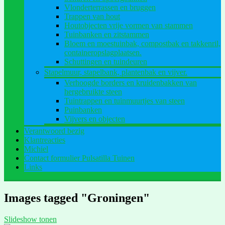
Vlonderterrassen en bruggen
Trappen van hout
Houtobjecten vrije vormen van stammen
Tuinbanken en zitstammen
Bloem en moestuinbak, compostbak en takkenril,
containeropslagplaatsen.
Schuttingen en tuindeuren
Stapelmuur, stapelbank, plantenbak en vijver.
Verhoogde borders en kruidenbakken van
hergebruikte steen
Tuintrappen en tuinmuurtjes van steen
Puinbanken
Vijvers en objecten
Verantwoord bezig
Klantreacties
Michiel
Contact formulier Pulsatilla Tuinen
Links
Images tagged "Groningen"
Slideshow tonen