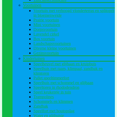
Voortuinen
Voortuin met verhoogd vlonderterras en splitoprit
in bloemenweide
Prairie voortuin
Mini voortuinen
Dorpsvoortuin
Lavendel cirkel
Bos voortuin
Landschapsvoortuinen
Diverse kleine voortuinen
Gezinsvoortuin
Kindertuinen
Speelheuvel met glijbaan en kruipbuis
Speelhuis met raam, klimpaal, zandbak en
klimtoren
Pallet speeltimmerfort
Speelhuis met schommel en glijbaan
Speeltoren in rhododendron
Speel keukentje in tuin
Trampolines
Schommels en klimmen
Zandbak
Speelfort met houtopslag
Water en glijhuisje