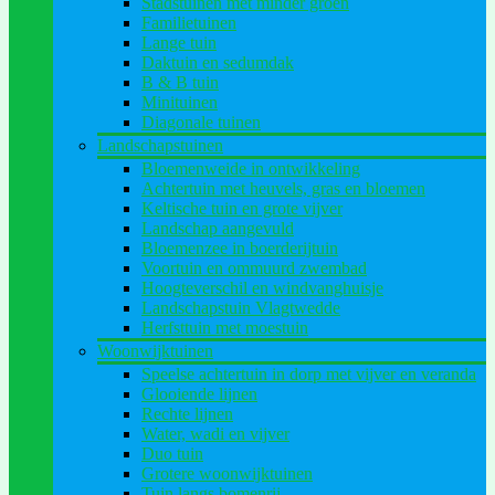
Stadstuinen met minder groen
Familietuinen
Lange tuin
Daktuin en sedumdak
B & B tuin
Minituinen
Diagonale tuinen
Landschapstuinen
Bloemenweide in ontwikkeling
Achtertuin met heuvels, gras en bloemen
Keltische tuin en grote vijver
Landschap aangevuld
Bloemenzee in boerderijtuin
Voortuin en ommuurd zwembad
Hoogteverschil en windvanghuisje
Landschapstuin Vlagtwedde
Herfsttuin met moestuin
Woonwijktuinen
Speelse achtertuin in dorp met vijver en veranda
Glooiende lijnen
Rechte lijnen
Water, wadi en vijver
Duo tuin
Grotere woonwijktuinen
Tuin langs bomenrij