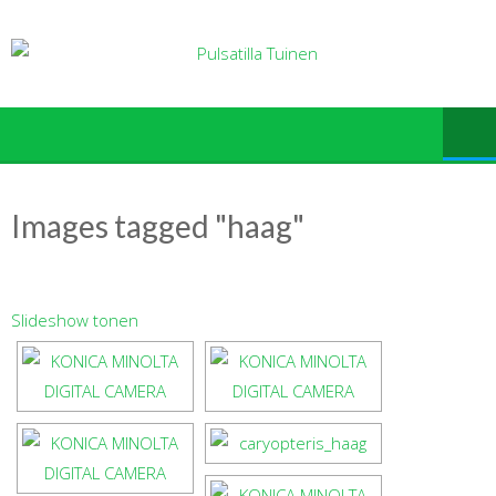
Ga
naar
de
inhoud
Images tagged "haag"
Slideshow tonen