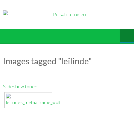
Ga
naar
de
inhoud
Images tagged "leilinde"
Slideshow tonen