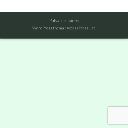
Pulsatilla Tuinen
WordPress thema
:
AccessPress Lite