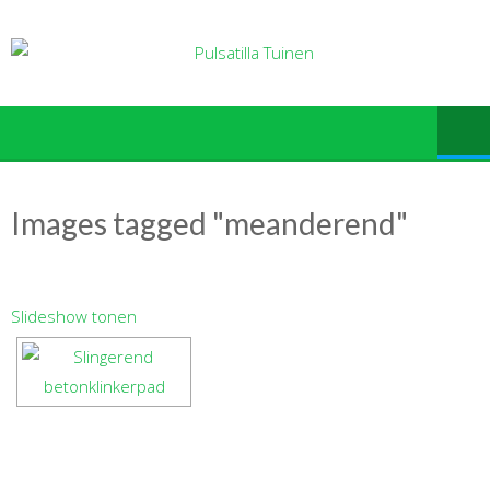
Ga
naar
de
inhoud
Images tagged "meanderend"
Slideshow tonen