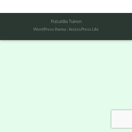
Pulsatilla Tuinen
WordPress thema
:
AccessPress Lite