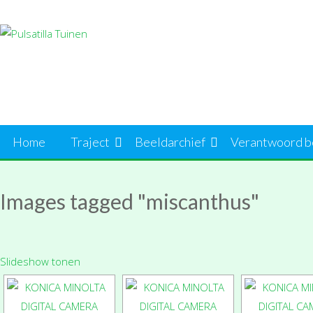
Ga
naar
de
inhoud
Home
Traject
Beeldarchief
Verantwoord b
Images tagged "miscanthus"
Slideshow tonen