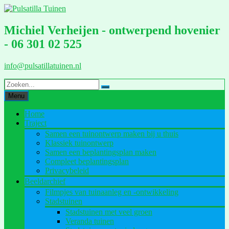
Ga
naar
de
Michiel Verheijen - ontwerpend hovenier
inhoud
- 06 301 02 525
info@pulsatillatuinen.nl
Menu
Home
Traject
Samen een tuinontwerp maken bij u thuis
Klassiek tuinontwerp
Samen een beplantingsplan maken
Compleet beplantingsplan
Privacybeleid
Beeldarchief
Filmpjes van tuinaanleg en -ontwikkeling
Stadstuinen
Stadstuinen met veel groen
Veranda tuinen