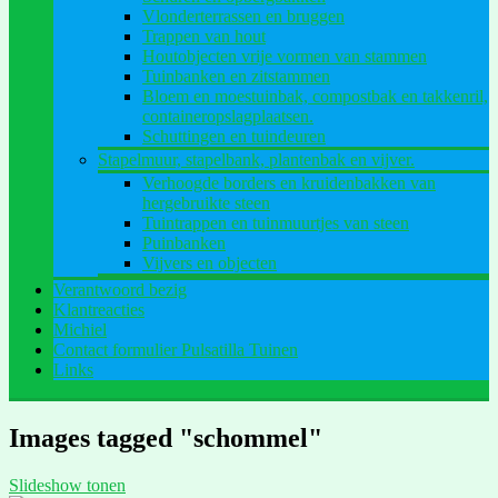
Vlonderterrassen en bruggen
Trappen van hout
Houtobjecten vrije vormen van stammen
Tuinbanken en zitstammen
Bloem en moestuinbak, compostbak en takkenril,
containeropslagplaatsen.
Schuttingen en tuindeuren
Stapelmuur, stapelbank, plantenbak en vijver.
Verhoogde borders en kruidenbakken van
hergebruikte steen
Tuintrappen en tuinmuurtjes van steen
Puinbanken
Vijvers en objecten
Verantwoord bezig
Klantreacties
Michiel
Contact formulier Pulsatilla Tuinen
Links
Images tagged "schommel"
Slideshow tonen