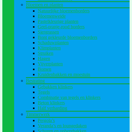
Bloemen en planten
Natuurlijke bloemenborders
Bloemenweide
Pastelkleurige planten
Geel-oranje-rood borders
Siergrassen
Bont gekleurde bloemenborders
Schaduwplanten
Klimplanten
Struiken
Hagen
Vijverplanten
Bomen
Kruidenbakken en moestuin
Bestrating
Gebakken klinkers
Tegels
Combinatie van tegels en klinkers
Beton klinkers
Half verharding
Timmerwerk
Pergola’s
Veranda’s en loungedaken
Schuren en opbergbakken