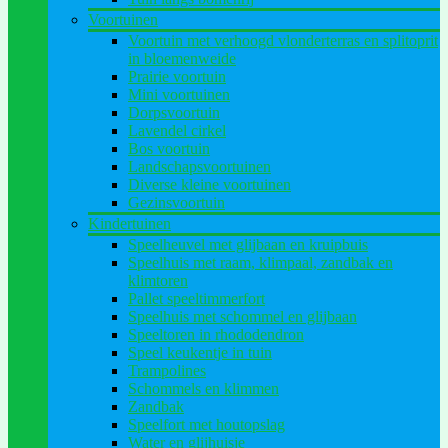
Voortuinen
Voortuin met verhoogd vlonderterras en splitoprit
in bloemenweide
Prairie voortuin
Mini voortuinen
Dorpsvoortuin
Lavendel cirkel
Bos voortuin
Landschapsvoortuinen
Diverse kleine voortuinen
Gezinsvoortuin
Kindertuinen
Speelheuvel met glijbaan en kruipbuis
Speelhuis met raam, klimpaal, zandbak en
klimtoren
Pallet speeltimmerfort
Speelhuis met schommel en glijbaan
Speeltoren in rhododendron
Speel keukentje in tuin
Trampolines
Schommels en klimmen
Zandbak
Speelfort met houtopslag
Water en glijhuisje