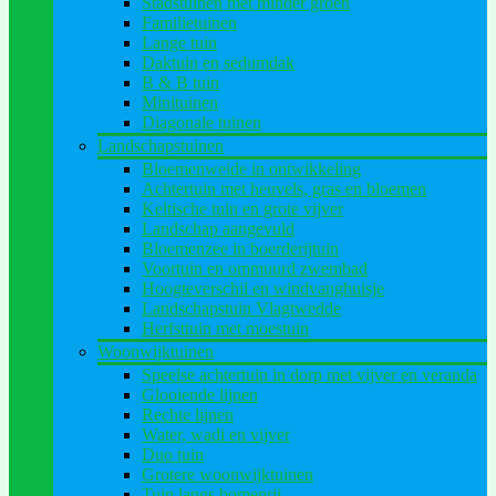
Stadstuinen met minder groen
Familietuinen
Lange tuin
Daktuin en sedumdak
B & B tuin
Minituinen
Diagonale tuinen
Landschapstuinen
Bloemenweide in ontwikkeling
Achtertuin met heuvels, gras en bloemen
Keltische tuin en grote vijver
Landschap aangevuld
Bloemenzee in boerderijtuin
Voortuin en ommuurd zwembad
Hoogteverschil en windvanghuisje
Landschapstuin Vlagtwedde
Herfsttuin met moestuin
Woonwijktuinen
Speelse achtertuin in dorp met vijver en veranda
Glooiende lijnen
Rechte lijnen
Water, wadi en vijver
Duo tuin
Grotere woonwijktuinen
Tuin langs bomenrij