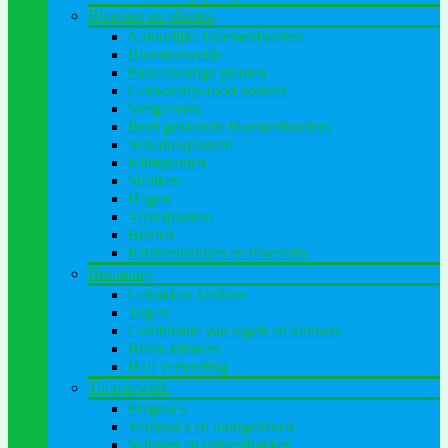
Bloemen en planten
Natuurlijke bloemenborders
Bloemenweide
Pastelkleurige planten
Geel-oranje-rood borders
Siergrassen
Bont gekleurde bloemenborders
Schaduwplanten
Klimplanten
Struiken
Hagen
Vijverplanten
Bomen
Kruidenbakken en moestuin
Bestrating
Gebakken klinkers
Tegels
Combinatie van tegels en klinkers
Beton klinkers
Half verharding
Timmerwerk
Pergola’s
Veranda’s en loungedaken
Schuren en opbergbakken