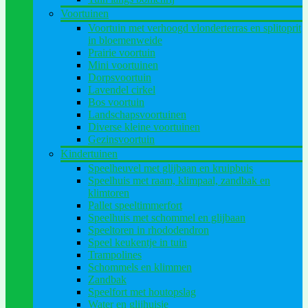
Voortuinen
Voortuin met verhoogd vlonderterras en splitoprit
in bloemenweide
Prairie voortuin
Mini voortuinen
Dorpsvoortuin
Lavendel cirkel
Bos voortuin
Landschapsvoortuinen
Diverse kleine voortuinen
Gezinsvoortuin
Kindertuinen
Speelheuvel met glijbaan en kruipbuis
Speelhuis met raam, klimpaal, zandbak en
klimtoren
Pallet speeltimmerfort
Speelhuis met schommel en glijbaan
Speeltoren in rhododendron
Speel keukentje in tuin
Trampolines
Schommels en klimmen
Zandbak
Speelfort met houtopslag
Water en glijhuisje