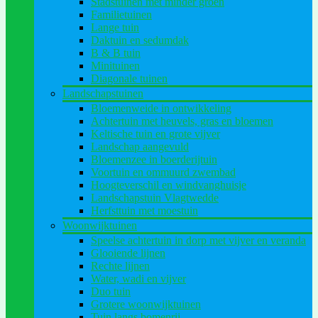
Stadstuinen met minder groen
Familietuinen
Lange tuin
Daktuin en sedumdak
B & B tuin
Minituinen
Diagonale tuinen
Landschapstuinen
Bloemenweide in ontwikkeling
Achtertuin met heuvels, gras en bloemen
Keltische tuin en grote vijver
Landschap aangevuld
Bloemenzee in boerderijtuin
Voortuin en ommuurd zwembad
Hoogteverschil en windvanghuisje
Landschapstuin Vlagtwedde
Herfsttuin met moestuin
Woonwijktuinen
Speelse achtertuin in dorp met vijver en veranda
Glooiende lijnen
Rechte lijnen
Water, wadi en vijver
Duo tuin
Grotere woonwijktuinen
Tuin langs bomenrij