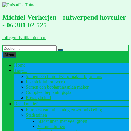
Ga
naar
de
Michiel Verheijen - ontwerpend hovenier
inhoud
- 06 301 02 525
info@pulsatillatuinen.nl
Menu
Home
Traject
Samen een tuinontwerp maken bij u thuis
Klassiek tuinontwerp
Samen een beplantingsplan maken
Compleet beplantingsplan
Privacybeleid
Beeldarchief
Filmpjes van tuinaanleg en -ontwikkeling
Stadstuinen
Stadstuinen met veel groen
Veranda tuinen