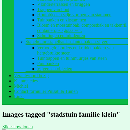
Vlonderterrassen en bruggen
Trappen van hout
Houtobjecten vrije vormen van stammen
Tuinbanken en zitstammen
Bloem en moestuinbak, compostbak en takkenril,
containeropslagplaatsen.
Schuttingen en tuindeuren
Stapelmuur, stapelbank, plantenbak en vijver.
Verhoogde borders en kruidenbakken van
hergebruikte steen
Tuintrappen en tuinmuurtjes van steen
Puinbanken
Vijvers en objecten
Verantwoord bezig
Klantreacties
Michiel
Contact formulier Pulsatilla Tuinen
Links
Images tagged "stadstuin familie klein"
Slideshow tonen