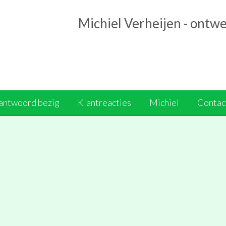
Michiel Verheijen - ontw
antwoord bezig
Klantreacties
Michiel
Contact