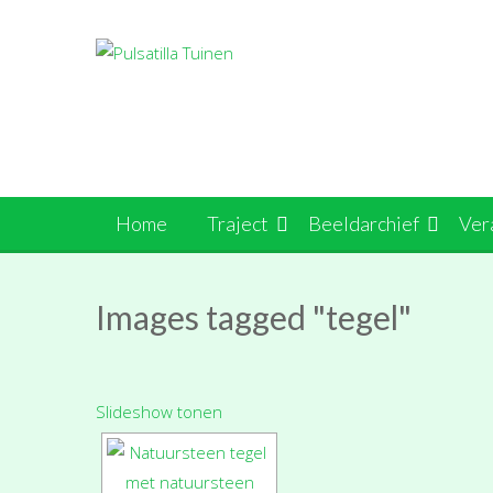
Ga
naar
de
inhoud
Home
Traject
Beeldarchief
Ver
Images tagged "tegel"
Slideshow tonen