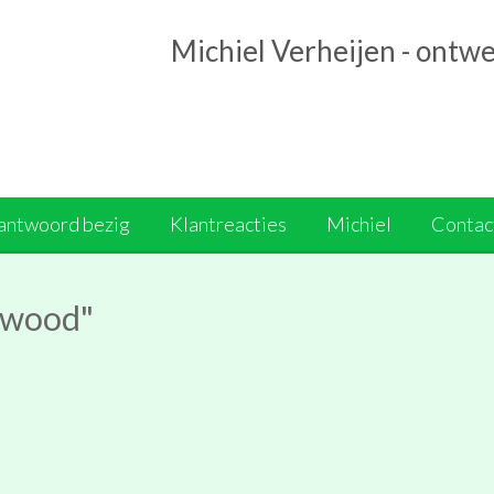
Michiel Verheijen - ontw
antwoord bezig
Klantreacties
Michiel
Contact
iwood"