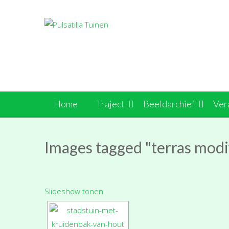
Ga
naar
de
inhoud
Home
Traject
Beeldarchief
Ver
Images tagged "terras mod
Slideshow tonen