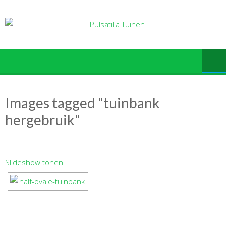
Ga
naar
de
inhoud
Images tagged "tuinbank
hergebruik"
Slideshow tonen