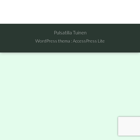
Pulsatilla Tuinen
WordPress thema
:
AccessPress Lite