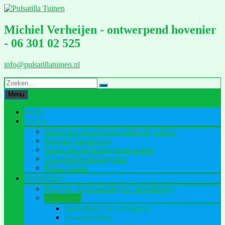
Ga
naar
de
Michiel Verheijen - ontwerpend hovenier
inhoud
- 06 301 02 525
info@pulsatillatuinen.nl
Menu
Home
Traject
Samen een tuinontwerp maken bij u thuis
Klassiek tuinontwerp
Samen een beplantingsplan maken
Compleet beplantingsplan
Privacybeleid
Beeldarchief
Filmpjes van tuinaanleg en -ontwikkeling
Stadstuinen
Stadstuinen met veel groen
Veranda tuinen