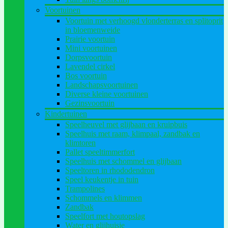
Voortuinen
Voortuin met verhoogd vlonderterras en splitoprit
in bloemenweide
Prairie voortuin
Mini voortuinen
Dorpsvoortuin
Lavendel cirkel
Bos voortuin
Landschapsvoortuinen
Diverse kleine voortuinen
Gezinsvoortuin
Kindertuinen
Speelheuvel met glijbaan en kruipbuis
Speelhuis met raam, klimpaal, zandbak en
klimtoren
Pallet speeltimmerfort
Speelhuis met schommel en glijbaan
Speeltoren in rhododendron
Speel keukentje in tuin
Trampolines
Schommels en klimmen
Zandbak
Speelfort met houtopslag
Water en glijhuisje