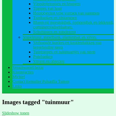
Vlonderterrassen en bruggen
Trappen van hout
Houtobjecten vrije vormen van stammen
Tuinbanken en zitstammen
Bloem en moestuinbak, compostbak en takkenril,
containeropslagplaatsen.
Schuttingen en tuindeuren
Stapelmuur, stapelbank, plantenbak en vijver.
Verhoogde borders en kruidenbakken van
hergebruikte steen
Tuintrappen en tuinmuurtjes van steen
Puinbanken
Vijvers en objecten
Verantwoord bezig
Klantreacties
Michiel
Contact formulier Pulsatilla Tuinen
Links
Images tagged "tuinmuur"
Slideshow tonen