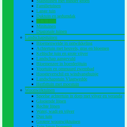
Stadstuinen met minder groen
Familietuinen
Lange tuin
Daktuin en sedumdak
B & B tuin
Minituinen
Diagonale tuinen
Landschapstuinen
Bloemenweide in ontwikkeling
Achtertuin met heuvels, gras en bloemen
Keltische tuin en grote vijver
Landschap aangevuld
Bloemenzee in boerderijtuin
Voortuin en ommuurd zwembad
Hoogteverschil en windvanghuisje
Landschapstuin Vlagtwedde
Herfsttuin met moestuin
Woonwijktuinen
Speelse achtertuin in dorp met vijver en veranda
Glooiende lijnen
Rechte lijnen
Water, wadi en vijver
Duo tuin
Grotere woonwijktuinen
Tuin langs bomenrij