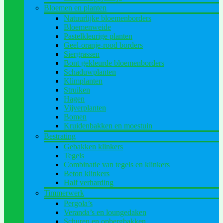
Bloemen en planten
Natuurlijke bloemenborders
Bloemenweide
Pastelkleurige planten
Geel-oranje-rood borders
Siergrassen
Bont gekleurde bloemenborders
Schaduwplanten
Klimplanten
Struiken
Hagen
Vijverplanten
Bomen
Kruidenbakken en moestuin
Bestrating
Gebakken klinkers
Tegels
Combinatie van tegels en klinkers
Beton klinkers
Half verharding
Timmerwerk
Pergola’s
Veranda’s en loungedaken
Schuren en opbergbakken