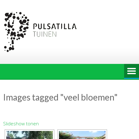
Ga
naar
de
inhoud
Images tagged "veel bloemen"
Slideshow tonen