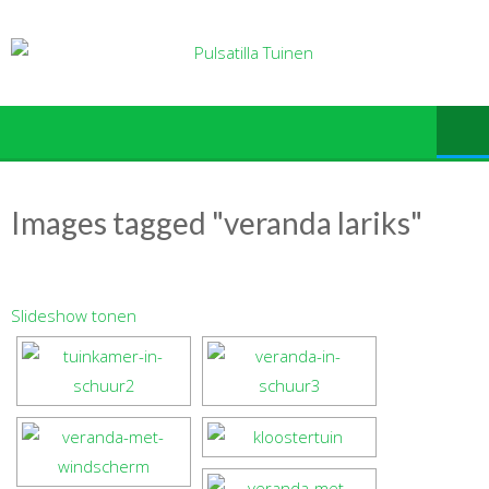
Ga
naar
de
inhoud
Images tagged "veranda lariks"
Slideshow tonen