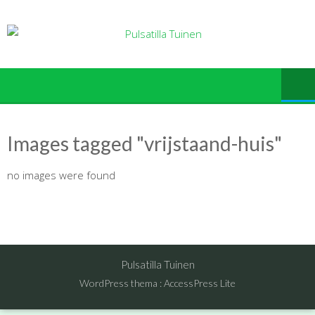
Ga
naar
de
inhoud
Images tagged "vrijstaand-huis"
no images were found
Pulsatilla Tuinen
WordPress thema
:
AccessPress Lite