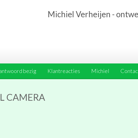
Michiel Verheijen - ontw
antwoord bezig
Klantreacties
Michiel
Contact
AL CAMERA